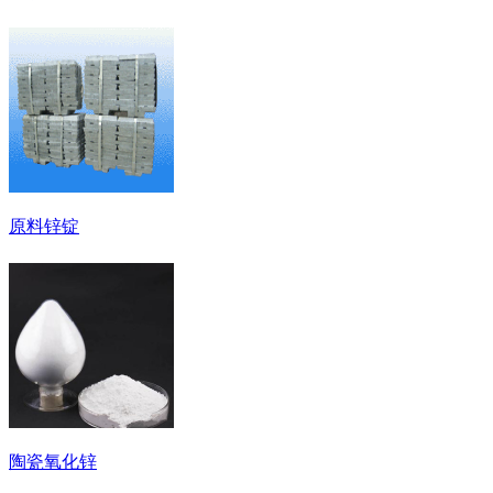
原料锌锭
陶瓷氧化锌