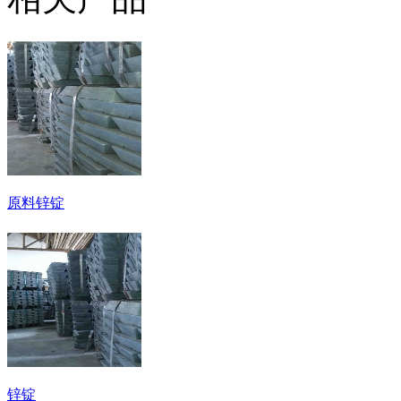
原料锌锭
锌锭