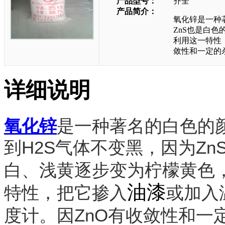
产品型号：
齐全
产品简介：
氧化锌是一种
ZnS也是白
利用这一特性
敛性和一定的
详细说明
氧化锌
是一种著名的白色的
到H2S气体不变黑，因为Zn
白、浅黄逐步变为柠檬黄色
油漆
特性，把它掺入
或加入
度计。因ZnO有收敛性和一