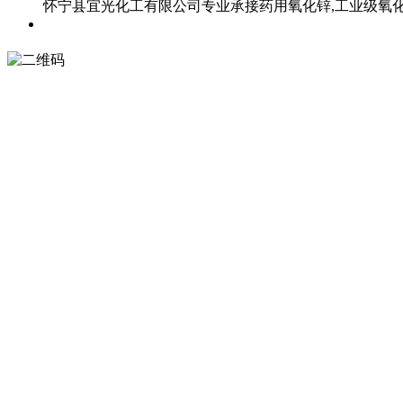
怀宁县宜光化工有限公司专业承接药用氧化锌,工业级氧化锌,直接