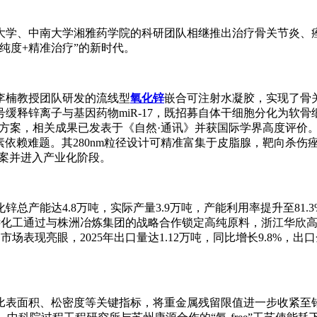
大学、中南大学湘雅药学院的科研团队相继推出治疗骨关节炎、
纯度+精准治疗”的新时代。
李楠教授团队研发的流线型
氧化锌
嵌合可注射水凝胶，实现了骨
缓释锌离子与基因药物miR-17，既招募自体干细胞分化为软
新方案，相关成果已发表于《自然·通讯》并获国际学界高度评价
生素依赖难题。其280nm粒径设计可精准富集于皮脂腺，靶向杀
备案并进入产业化阶段。
锌总产能达4.8万吨，实际产量3.9万吨，产能利用率提升至8
远化工通过与株洲冶炼集团的战略合作锁定高纯原料，浙江华欣高科将
场表现亮眼，2025年出口量达1.12万吨，同比增长9.8%，出
增比表面积、松密度等关键指标，将重金属残留限值进一步收紧至铅