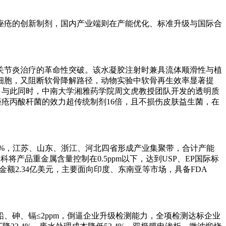
痤疮的创新制剂，国内产业端则在产能优化、标准升级与国际合
关节炎治疗的革命性突破。该水凝胶注射时兼具流体顺滑性与植
骨细胞，又阻断软骨降解路径，动物实验中软骨再生效率显著提
。与此同时，中南大学湘雅药学院周文虎教授团队开发的透明质
伤痤疮丙酸杆菌的效力超传统制剂16倍，且不损伤皮肤益生菌，在
1.3%，江苏、山东、浙江、河北四省形成产业集聚带，合计产能
产品重金属含量控制在0.5ppm以下，达到USP、EP国际标
口金额2.34亿美元，主要面向印度、东南亚等市场，具备FDA
、砷、镉≤2ppm，倒逼企业升级检测能力，全项检测达标企业