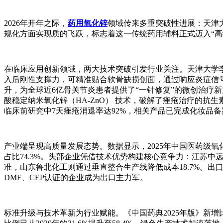
2026年开年之际，
药用氧化锌
领域传来多重突破性进展：天津
规化方面实现质的飞跃，标志着这一传统药用辅料正式迈入“高
在临床应用创新领域，两大技术突破引发行业关注。天津大学
入后刚性支撑力，可精准贴合软骨缺损创面，通过响应炎症信号
升，为全球近6亿骨关节炎患者提供了“一针修复”的微创治疗
酸稳定纳米氧化锌（HA-ZnO） 技术，破解了痤疮治疗的抗
临床前研究中7天痤疮消退率达92%，相关产品已完成化妆品
产业端呈现高质量发展态势。数据显示，2025年中国医药级氧化
占比74.3%。头部企业凭借技术优势构建核心竞争力：江苏中
准，山东鲁北化工则通过垂直整合生产线降低成本18.7%。出口市
DMF、CEP认证的企业成为出口主力军。
标准升级与技术革新为行业赋能。《中国药典2025年版》新