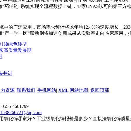
落地，中科院过程工程研究所与苏州康源合作的“氨-free”工艺使能耗
药辅链”系统实现全流程数据上链，47家CNAS认可的第三方
系统中的广泛应用，市场需求预计将以年均12.4%的速度增长，2
而“产—学—医”联动则将加速创新成果从实验室走向临床应用，
产引领绿色转型
来高质量发展期
进
,
头并进
人力资源
|
联系我们
|
手机网站
|
XML
网站地图
|
返回顶部
556-4661799
1538266721@qq.com
用氧化锌哪家好？工业级氧化锌报价是多少？直接法氧化锌质量