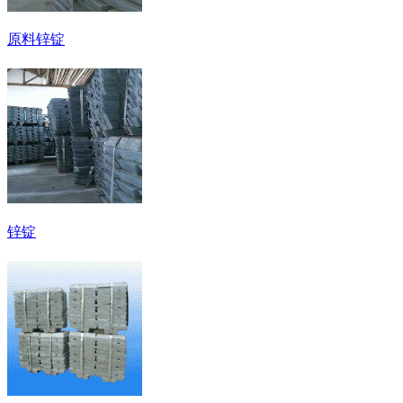
原料锌锭
锌锭