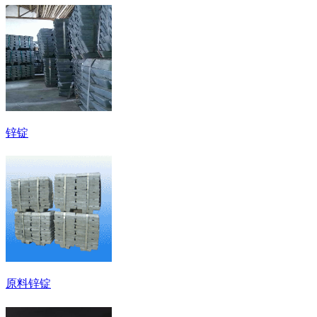
锌锭
原料锌锭