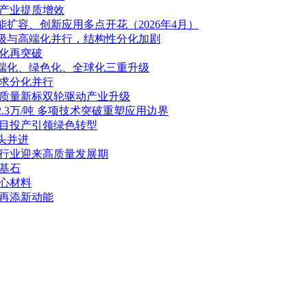
能产业提质增效
扩容、创新应用多点开花（2026年4月）
升级与高端化并行，结构性分化加剧
化再突破
高端化、绿色化、全球化三重升级
需求分化并行
与质量新标双轮驱动产业升级
.3万/吨 多项技术突破重塑应用边界
项目投产引领绿色转型
头并进
锌行业迎来高质量发展期
基石
心材料
代再添新动能