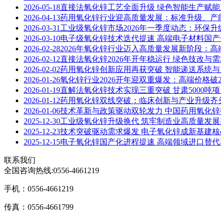
2026-05-18
直接法氧化锌工艺全面升级 绿色智能生产赋
2026-04-13
药用氧化锌行业迎高质量发展：标准升级、产能
2026-03-31
工业级氧化锌市场2026年一季度动态：环保
2026-03-10
电子级氧化锌技术迭代提速 高端电子材料国产
2026-02-28
2026年氧化锌行业迈入高质量发展新阶段：
2026-02-12
直接法氧化锌2026年开年稳运行 绿色技改与
2026-02-02
药用氧化锌创新应用再获突破 智能递送系统
2026-01-26
氧化锌行业2026开年迎双重爆发：高端价格破2
2026-01-19
直解法氧化锌技术实现三重突破 甘肃5000吨
2026-01-12
药用氧化锌双线突破：临床创新与产业升级齐
2026-01-06
技术革新与政策驱动双轮发力 中国药用氧化
2025-12-30
工业级氧化锌升级换代 筑牢制造业高质量发展
2025-12-23
技术突破驱动需求爆发 电子氧化锌成新基建核
2025-12-15
电子氧化锌国产化进程提速 高端领域进口替
联系我们
全国咨询热线:
0556-4661219
手机：0556-4661219
传真：0556-4661799