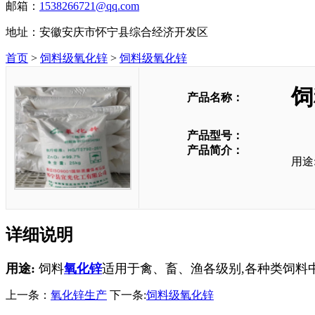
邮箱：
1538266721@qq.com
地址：安徽安庆市怀宁县综合经济开发区
首页
>
饲料级氧化锌
>
饲料级氧化锌
饲
产品名称：
产品型号：
产品简介：
用途
详细说明
用途
:
饲料
氧化锌
适用于禽、畜、渔各级别
,
各种类饲料
上一条：
氧化锌生产
下一条:
饲料级氧化锌