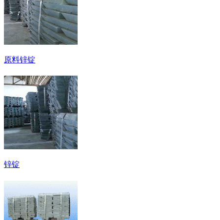
原料锌锭
锌锭