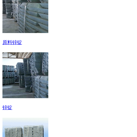
原料锌锭
锌锭