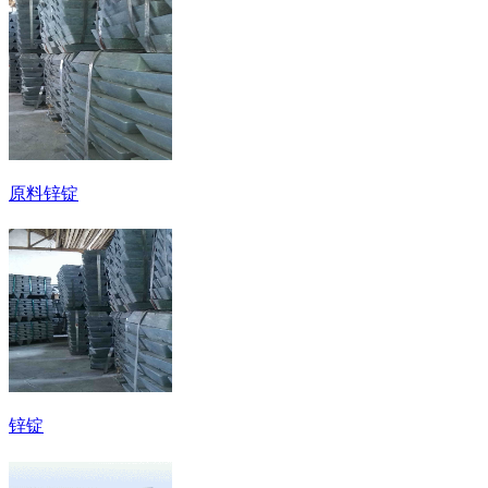
原料锌锭
锌锭