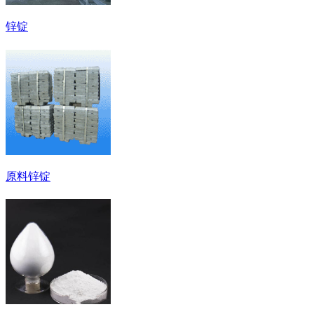
锌锭
原料锌锭