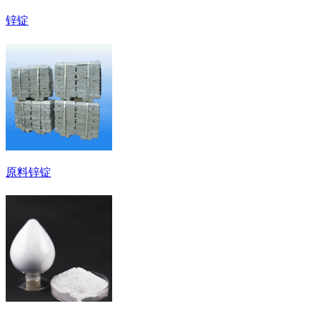
锌锭
原料锌锭