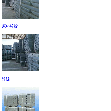
原料锌锭
锌锭