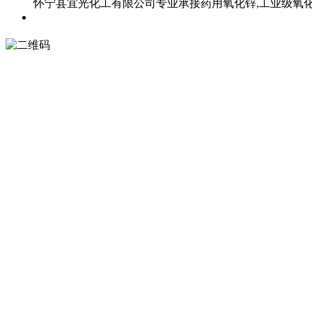
怀宁县宜光化工有限公司专业承接药用氧化锌,工业级氧化锌,直接