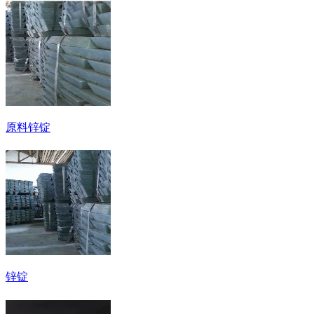
原料锌锭
锌锭